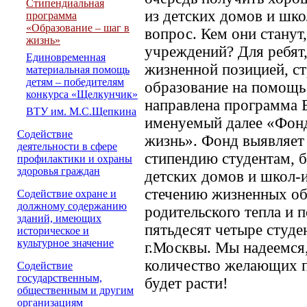
Стипендиальная
из детских домов и шко
программа
«Образование – шаг в
вопрос. Кем они станут,
жизнь»
учреждений? Для ребят
Единовременная
жизненной позицией, с
материальная помощь
детям – победителям
образование на помощь
конкурса «Щелкунчик»
направлена программа
ВТУ им. М.С.Щепкина
именуемый далее «Фонд
Содействие
жизнь». Фонд выявляет
деятельности в сфере
стипендию студентам,
профилактики и охраны
здоровья граждан
детских домов и школ-и
стечению жизненных обс
Содействие охране и
должному содержанию
родительского тепла и 
зданий, имеющих
пятьдесят четыре студе
историческое и
культурное значение
г.Москвы. Мы надеемся, 
количество желающих п
Cодействие
государственным,
будет расти!
общественным и другим
организациям