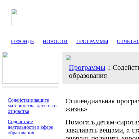
О ФОНДЕ
НОВОСТИ
ПРОГРАММЫ
ОТЧЕТН
Программы
:: Содейст
образования
Стипендиальная програ
Содействие защите
материнства, детства и
жизнь»
отцовства
Помогать детям-сиротам
Содействие
деятельности в сфере
заваливать вещами, а с
образования
очередь получить хорош