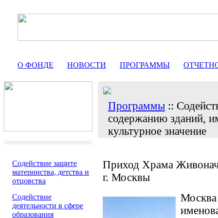
О ФОНДЕ
НОВОСТИ
ПРОГРАММЫ
ОТЧЕТН
Программы
:: Содейст
содержанию зданий, и
культурное значение
Приход Храма Живонач
Содействие защите
материнства, детства и
г. Москвы
отцовства
Москва
Содействие
деятельности в сфере
именова
образования