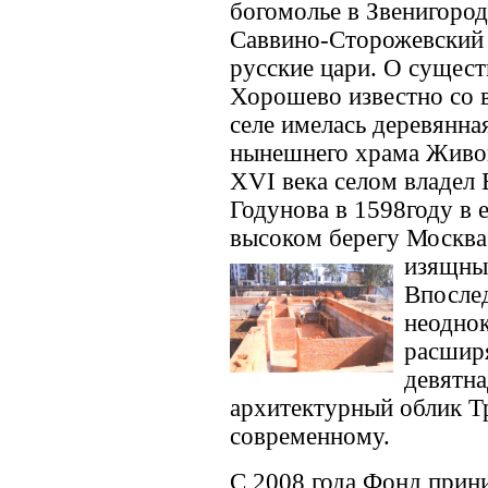
богомолье в Звенигоро
Саввино-Сторожевский
русские цари. О сущест
Хорошево известно со 
селе имелась деревянна
нынешнего храма Живон
ХVI века селом владел
Годунова в 1598году в 
высоком берегу Москва 
изящны
Впослед
неоднок
расширя
девятна
архитектурный облик Т
современному.
С 2008 года Фонд прин