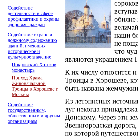
сороков
Содействие
вступав
деятельности в сфере
обилие 
профилактики и охраны
здоровья граждан
велича
наши бл
Содействие охране и
должному содержанию
не поща
зданий, имеющих
что чуд
историческое и
культурное значение
являются украшением 
Покровский Хотьков
монастырь
К их числу относится 
Приход Храма
Троицы в Хорошеве, кот
Живоначальной
быть названа жемчужино
Троицы в Хорошеве г.
Москвы
Из летописных источни
Cодействие
луг некогда принадлеж
государственным,
общественным и другим
Донскому. Через эти зе
организациям
Звенигородская дорога,
по которой путешество